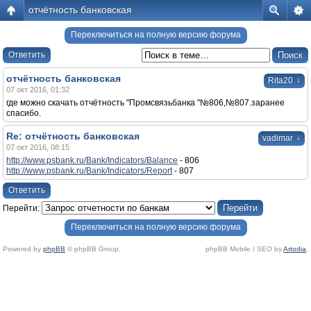
отчётность банковская
Переключиться на полную версию форума
Ответить
отчётность банковская
↓
Rita20
07 окт 2016, 01:32
где можно скачать отчётность "Промсвязьбанка "№806,№807.заранее
спасибо.
Re: отчётность банковская
↓
vadimar
07 окт 2016, 08:15
http://www.psbank.ru/Bank/Indicators/Balance
- 806
http://www.psbank.ru/Bank/Indicators/Report
- 807
Ответить
Перейти:
Переключиться на полную версию форума
Powered by
phpBB
© phpBB Group.
phpBB Mobile / SEO by
Artodia
.