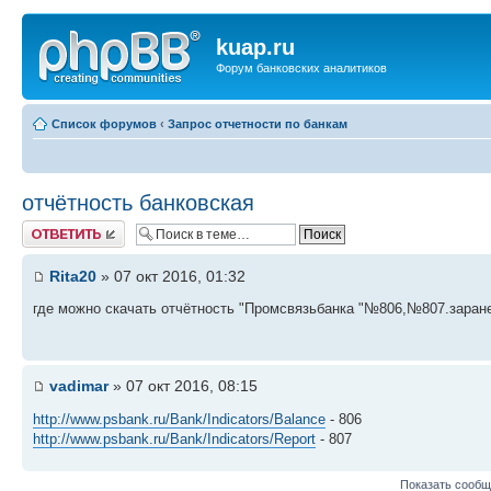
kuap.ru
Форум банковских аналитиков
Список форумов
‹
Запрос отчетности по банкам
отчётность банковская
Ответить
Rita20
» 07 окт 2016, 01:32
где можно скачать отчётность "Промсвязьбанка "№806,№807.заране
vadimar
» 07 окт 2016, 08:15
http://www.psbank.ru/Bank/Indicators/Balance
- 806
http://www.psbank.ru/Bank/Indicators/Report
- 807
Показать сообщ