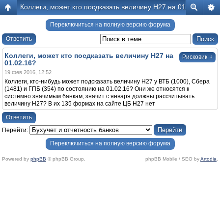
Коллеги, может кто посдказать величину Н27 на 01.02.16?
Переключиться на полную версию форума
Ответить
Коллеги, может кто посдказать величину Н27 на
↓
Рисковик
01.02.16?
19 фев 2016, 12:52
Коллеги, кто-нибудь может подсказать величину Н27 у ВТБ (1000), Сбера
(1481) и ГПБ (354) по состоянию на 01.02.16? Они же относятся к
системно значимым банкам, значит с января должны рассчитывать
величину Н27? В их 135 формах на сайте ЦБ Н27 нет
Ответить
Перейти:
Переключиться на полную версию форума
Powered by
phpBB
© phpBB Group.
phpBB Mobile / SEO by
Artodia
.