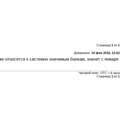
Страница
1
из
1
Добавлено:
19 фев 2016, 12:52
 же относятся к системно значимым банкам, значит с января
Часовой пояс: UTC + 4 часа
Страница
1
из
1