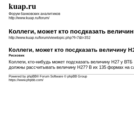
kuap.ru
Форум банковских аналитиков
http://www.kuap.ru/forum/
Коллеги, может кто посдказать величину
http://www.kuap.ru/forum/viewtopic.php?f=7&t=352
Коллеги, может кто посдказать величину Н27
Рисковик
Коллеги, кто-нибудь может подсказать величину Н27 у ВТБ (
должны рассчитывать величину Н27? В их 135 формах на с
Powered by phpBB® Forum Software © phpBB Group
https://www.phpbb.com/