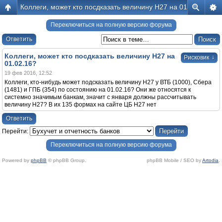
Коллеги, может кто посдказать величину Н27 на 01.02.16?
Переключиться на полную версию форума
Ответить
Коллеги, может кто посдказать величину Н27 на
↓
Рисковик
01.02.16?
19 фев 2016, 12:52
Коллеги, кто-нибудь может подсказать величину Н27 у ВТБ (1000), Сбера
(1481) и ГПБ (354) по состоянию на 01.02.16? Они же относятся к
системно значимым банкам, значит с января должны рассчитывать
величину Н27? В их 135 формах на сайте ЦБ Н27 нет
Ответить
Перейти:
Переключиться на полную версию форума
Powered by
phpBB
© phpBB Group.
phpBB Mobile / SEO by
Artodia
.