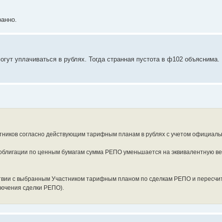
ранно.
гут уплачиваться в рублях. Тогда странная пустота в ф102 объяснима.
тников согласно действующим тарифным планам в рублях с учетом официальн
облигации по ценным бумагам сумма РЕПО уменьшается на эквивалентную вел
твии с выбранным Участником тарифным планом по сделкам РЕПО и пересчит
лючения сделки РЕПО).