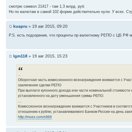
смотрю символ 21417 - там 1,3 млрд. руб.
Но по валютам в самой 102 форме действительно нули. У всех. Ст
kuapru
» 19 авг 2015, 09:20
P.S. есть подозрение, что проценты пр валютному РЕПО с ЦБ РФ мо
lgm118
» 19 авг 2015, 15:23
...
Оборотная часть комиссионного вознаграждения взимается с Учас
заключения сделки РЕПО
При выплате купонного дохода или части номинальной стоимости 
установленного на дату уменьшения суммы РЕПО.
....
Комиссионное вознаграждение взимается с Участников в соответс
отношению к рублю, устанавливаемого Банком России на день зак
http://moex.com/s968