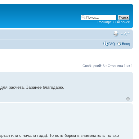
Расширенный поиск
FAQ
Вход
Сообщений: 6 • Страница
1
из
1
 для расчета. Заранее благодарю.
ртал или с начала года). То есть берем в знаменатель только