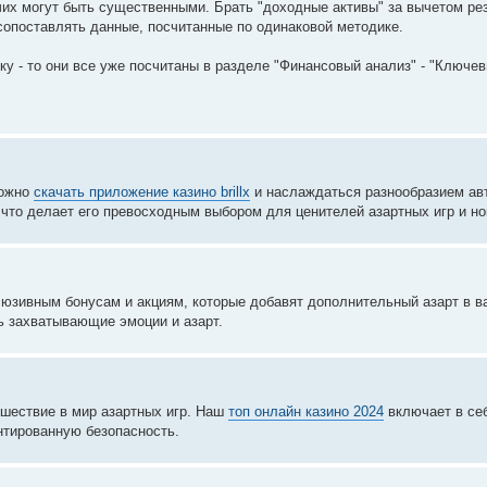
чих могут быть существенными. Брать "доходные активы" за вычетом резе
сопоставлять данные, посчитанные по одинаковой методике.
ку - то они все уже посчитаны в разделе "Финансовый анализ" - "Ключев
можно
скачать приложение казино brillx
и наслаждаться разнообразием авто
что делает его превосходным выбором для ценителей азартных игр и но
клюзивным бонусам и акциям, которые добавят дополнительный азарт в в
ть захватывающие эмоции и азарт.
ешествие в мир азартных игр. Наш
топ онлайн казино 2024
включает в се
нтированную безопасность.