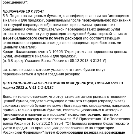
обесценения":
Приложение 10 к 385-П
5.8. По долговым ценным бумагам, классифицированным как "имеющиеся
в наличии для продажи", оцениваемым после первоначального признания
по текущей (справедливой) стоимости, при наличии признаков их
обесценения суммы отрицательной переоценки таких ценных бумаг
относятся на счет по учету расходов следующей бухгалтерской записью:
Дебет балансового счета по учету расходов
(по соответствующим
символам операционных расходов по операциям с приобретенными
ценными бумагами)
Кредит балансового счета N 10605 "Отрицательная переоценка ценных
бумаг, имеющихся в наличии для продажи".
(п. 5.8 в ред. Указания Банка России от 05.12.2013 N 3134-У)
см. также письмо, в котором указано, что такие бумаги могут
переоцениваться и путем создания резерва:
ЦЕНТРАЛЬНЫЙ БАНК РОССИЙСКОЙ ФЕДЕРАЦИИ, ПИСЬМО от 13
марта 2013 г. N 41-1-1-4/434
Дополнительно отмечаем, что отсутствие активного рынка в отношении
ценной бумаги, свидетельствующее о том, что текущая (справедливая)
стоимость ценной бумаги не может быть надежно определена, например,
применительно к ценным бумагам, классифицированным в категорию
"имеющиеся в наличии для продажи",
позволяет осуществлять их
дальнейшую оценку
в соответствии с п. 5.8 Приложения 10 к Положению
Банка России от 16.07.2012 N 385-П "О Правилах ведения бухгалтерского
учета в кредитных организациях, расположенных на территории
Российской Федерации"
путем формирования резерва на возможные