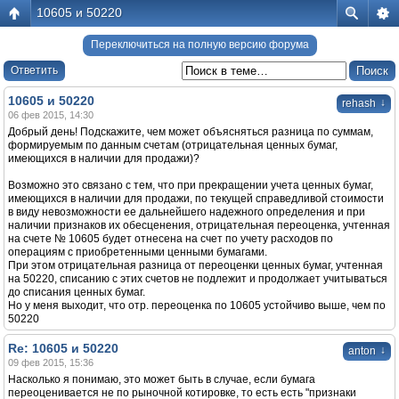
10605 и 50220
Переключиться на полную версию форума
Ответить
10605 и 50220
↓
rehash
06 фев 2015, 14:30
Добрый день! Подскажите, чем может объясняться разница по суммам,
формируемым по данным счетам (отрицательная ценных бумаг,
имеющихся в наличии для продажи)?
Возможно это связано с тем, что при прекращении учета ценных бумаг,
имеющихся в наличии для продажи, по текущей справедливой стоимости
в виду невозможности ее дальнейшего надежного определения и при
наличии признаков их обесценения, отрицательная переоценка, учтенная
на счете № 10605 будет отнесена на счет по учету расходов по
операциям с приобретенными ценными бумагами.
При этом отрицательная разница от переоценки ценных бумаг, учтенная
на 50220, списанию с этих счетов не подлежит и продолжает учитываться
до списания ценных бумаг.
Но у меня выходит, что отр. переоценка по 10605 устойчиво выше, чем по
50220
Re: 10605 и 50220
↓
anton
09 фев 2015, 15:36
Насколько я понимаю, это может быть в случае, если бумага
переоценивается не по рыночной котировке, то есть есть "признаки