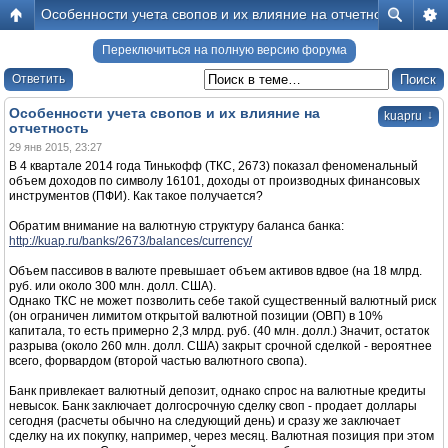
Особенности учета свопов и их влияние на отчетность
Переключиться на полную версию форума
Ответить
Особенности учета свопов и их влияние на
↓
kuapru
отчетность
29 янв 2015, 23:27
В 4 квартале 2014 года Тинькофф (ТКС, 2673) показал феноменальный
объем доходов по символу 16101, доходы от производных финансовых
инструментов (ПФИ). Как такое получается?
Обратим внимание на валютную структуру баланса банка:
http://kuap.ru/banks/2673/balances/currency/
Объем пассивов в валюте превышает объем активов вдвое (на 18 млрд.
руб. или около 300 млн. долл. США).
Однако ТКС не может позволить себе такой существенный валютный риск
(он ограничен лимитом открытой валютной позиции (ОВП) в 10%
капитала, то есть примерно 2,3 млрд. руб. (40 млн. долл.) Значит, остаток
разрыва (около 260 млн. долл. США) закрыт срочной сделкой - вероятнее
всего, форвардом (второй частью валютного свопа).
Банк привлекает валютный депозит, однако спрос на валютные кредиты
невысок. Банк заключает долгосрочную сделку своп - продает доллары
сегодня (расчеты обычно на следующий день) и сразу же заключает
сделку на их покупку, например, через месяц. Валютная позиция при этом