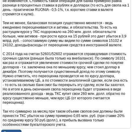
не изменяется. Стоимость такой операции для банка примерно равна
разнице в процентных ставках в рублях и долларах (то есть для свопа на 1
день - практически RUONIA - 0,5-1%, т.к. короткие ставки в валюте
стремятся к нулю).
Тем не менее, балансовая позиция существенно меняется - ведь
ежедневно переоцениваются и активы, и обязательства. То есть на
растущем курсе у ТКС подорожало на 260 млн. долл. обязательств
больше, чем активов - при росте курса на 15 рублей это дает убыток в 3,9
млрд. руб. - сопоставимую сумму мы видим по сумме символов 15102 и
24102, доходы/расходы от переоценки средств в иностранной валюте.
С 2014 года на счетах 52601/52602 отражается справедливая стоимость
срочных сделок (раньше была только на внебалансе). По символу 16101
как раз и отражается увеличение стоимости срочной сделки по покупке
долларов - т.к. заключена она по меньшему курсу, чем стоил доллар в
декабре. Поэтому получается существенный доход по этому символу.
Нужно отметить, что переоценка проводится не по курсу доллара,
устанавливаемому ЦБ, а по стоимости аналогичной сделки, если она есть
- то есть за сколько банк смог бы перекрыть эту сделку, если бы захотел.
Но в итоге в день окончания свопа переоценка будет отражена в виде
реализованного дохода - ведь ТКС купит свои 260 млн. долл. обратно по
курсу существенно меньше, чем курс ЦБ (от которого считается
переоценка).
Так что суммарно за месяц при таком объеме свопов они должны были
принести ТКС убыток на сумму примерно 0,65 млн. руб. (при ставке 20%
по среднему курсу 50 руб./долл.), а прибыль вызвана только
особенностями бухгалтерского учета.