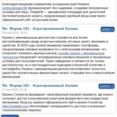
Благодаря мощному серверному оснащению рум Покерок
onlineokpoker.life
функционирует без задержек, создавая безупречные
условия для игры. ПокерОК — динамичная площадка для ценителей
интеллектуального азарта, предлагающая удобный вход в рум через
официальный сайт на русском языке.
Re: Форма 101 - Агрегированный баланс
↓
yxasy
29 май 2025, 08:24
Казино с минимальным депозитом становятся всё более
востребованными среди азартных игроков, которые ценят экономию и
удобство. В 2025 году особое внимание привлекают платформы,
предлагающие игровые возможности с небольшими вложениями, что
позволяет избежать крупных рисков,
онлайн казино с минимальным
депозитом
предлагают инновационные игровые решения и прозрачные
условия для пользователей. Такие заведения отличаются не только
доступностью, но и нестандартным подходом к бонусной политике и
интерфейсу. Казино с минимальным депозитом позволяют испытать
удачу без значительных финансовых затрат, открывая путь к масштабным
выигрышам.
Re: Форма 101 - Агрегированный баланс
↓
zazov1
27 ноя 2025, 21:26
Казино Селектор формирует своеобразный игровой периметр, где клиент
получает доступ к изысканным азартным форматам и нестандартным
механикам. Вход на зеркало официального сайта казино Селектор
https://celektor.icu/
обеспечивает непрерывность доступа и исключает
технологические перебои.