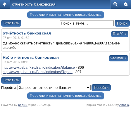
отчётность банковская
Переключиться на полную версию форума
Ответить
отчётность банковская
↓
Rita20
07 окт 2016, 01:32
где можно скачать отчётность "Промсвязьбанка "№806,№807.заранее
спасибо.
Re: отчётность банковская
↓
vadimar
07 окт 2016, 08:15
http://www.psbank.ru/Bank/Indicators/Balance
- 806
http://www.psbank.ru/Bank/Indicators/Report
- 807
Ответить
Перейти:
Переключиться на полную версию форума
Powered by
phpBB
© phpBB Group.
phpBB Mobile / SEO by
Artodia
.