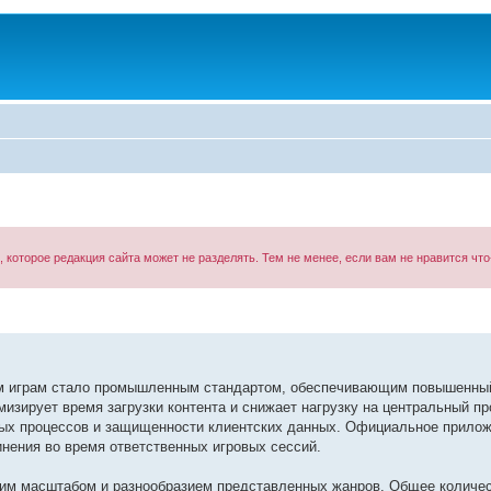
оторое редакция сайта может не разделять. Тем не менее, если вам не нравится что-
ым играм стало промышленным стандартом, обеспечивающим повышенный
мизирует время загрузки контента и снижает нагрузку на центральный п
ых процессов и защищенности клиентских данных. Официальное прилож
нения во время ответственных игровых сессий.
им масштабом и разнообразием представленных жанров. Общее количест