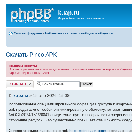
kuap.ru
Форум банковских аналитиков
Список форумов
‹
Небанковские темы, свободное общение
Скачать Pinco APK
Правила форума
Вся информация на этой форуме является личным мнением авторов сообщений, к
зарегистрированным СМИ.
Ответить
kopana
» 18 апр 2026, 15:39
Использование специализированного софта для доступа к азартн
apk представляет собой оптимизированную оболочку, которая мини
№OGL/2024/1516/0841 свидетельствует о прозрачности операционн
сторонние ресурсы, что существенно повышает стабильность соеди
Содержательная часть pinco apk
https://pincoapk.com/
поражает сво