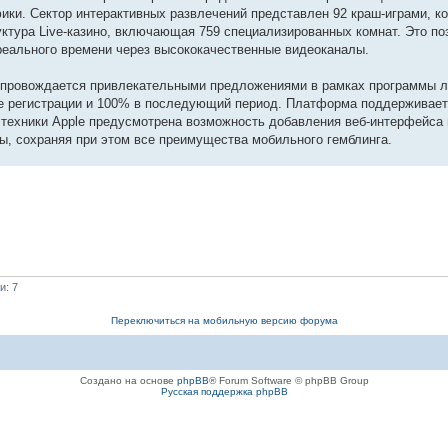
фики. Сектор интерактивных развлечений представлен 92 краш-играми, 
уктура Live-казино, включающая 759 специализированных комнат. Это по
реального времени через высококачественные видеоканалы.
провождается привлекательными предложениями в рамках программы ло
сле регистрации и 100% в последующий период. Платформа поддерживает
техники Apple предусмотрена возможность добавления веб-интерфейса 
ы, сохраняя при этом все преимущества мобильного гемблинга.
и: 7
Переключиться на мобильную версию форума
Создано на основе
phpBB
® Forum Software © phpBB Group
Русская поддержка phpBB