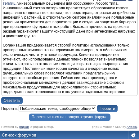
теплиц
, универсальным решением для сооружений любого типа.
Инновационный состав материала препятствует образованию капели,
направляя конденсат по стенкам, что предотвращает развитие грибковых
инфекций у растений. В строительном секторе аналогичные полимерные
решения применяются для пароизоляции и создания защитных барьеров
при проведении фундаментных работ. Высокая прочность на прокол и
разрыв гарантирует защиту конструкций даже при интенсивных нагрузках
и движении грунта.
Организация придерживается строгой политики использования только
проверенных компонентов и первичных полимеров, что обеспечивает
экологическую чистоту готовой продукции. Клиенты предприятия
отмечают, что использование данных пленок позволяет значительно
снизить затраты на отопление теплиц и сократить цикл выращивания
продукции. Постоянный мониторинг качества и внедрение новых
функциональных слоев позволяют компании предлагать рынку
конкурентоспособные решения. Гибкая система производства и
профессиональный менеджмент делают взаимодействие с фирмой
максимально продуктивным для агрохолдингов и строительных
подрядчиков, заинтересованных в получении надежных материалов.
Ответить
Перейти:
Переключиться на полную версию форума
Powered by
phpBB
© phpBB Group.
phpBB Mobile / SEO by
Artodia
.
Список форумов