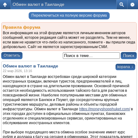
Обмен валют в Таиланде
Переключиться на полную версию форума
Правила форума
Вся информация на этой форуме является личным мнением авторов
сообщений, которое редакция сайта может не разделять. Тем не менее,
если вам не нравится что-либо из написанного, помните - вы пришли сюда
добровольно. Сайт не является зарегистрированным СМИ.
Ответить
Обмен валют в Таиланде
↓
kopana
22 мар 2026, 13:16
Обмен валют в Таиланде востребован среди широкой категории
иностранных граждан, включая туристов, предпринимателей и лиц,
находящихся в стране на длительном проживании. Основной причиной
остается необходимость использования тайского бата для расчетов в
повседневной жизни. Наиболее популярными местами для обменных
операций являются Бангкок и Пхукет, где сосредоточены крупные
туристические маршруты, деловые районы и объекты городской
инфраструктуры. Обмен валют в Таиланде
https://moneyshopphuket.com/
в
этих городах доступен в официальных обменных пунктах, банковских
отделениях и специализированных сервисах, ориентированных на
обслуживание иностранных клиентов.
При выборе подходящего места обмена особое значение имеет курс
рубля и доллара к бату на сегодня в обменниках. Этот показатель влияет