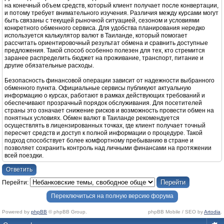
на конечный объем средств, который клиент получает после конвертации,
и потому требует внимательного изучения. Различия между курсами могут
быть связаны с текущей рыночной ситуацией, сезоном и условиями
конкретного обменного сервиса. Для удобства планирования нередко
используется калькулятор валют в Таиланде, который помогает
рассчитать ориентировочный результат обмена и сравнить доступные
предложения. Такой способ особенно полезен для тех, кто стремится
заранее распределить бюджет на проживание, транспорт, питание и
другие обязательные расходы.
Безопасность финансовой операции зависит от надежности выбранного
обменного пункта. Официальные сервисы публикуют актуальную
информацию о курсах, работают в рамках действующих требований и
обеспечивают прозрачный порядок обслуживания. Для посетителей
страны это означает снижение рисков и возможность провести обмен на
понятных условиях. Обмен валют в Таиланде рекомендуется
осуществлять в лицензированных точках, где клиент получает точный
пересчет средств и доступ к полной информации о процедуре. Такой
подход способствует более комфортному пребыванию в стране и
позволяет сохранить контроль над личными финансами на протяжении
всей поездки.
Ответить
Перейти:
Переключиться на полную версию форума
Powered by
phpBB
© phpBB Group.
phpBB Mobile / SEO by
Artodia
.