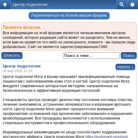
Центр подологии
Переключиться на полную версию форума
Правила форума
Вся информация на этой форуме является личным мнением авторов
сообщений, которое редакция сайта может не разделять. Тем не менее,
если вам не нравится что-либо из написанного, помните - вы пришли сюда
добровольно. Сайт не является зарегистрированным СМИ.
Ответить
Центр подологии
↓
kopana
04 мар 2026, 12:13
Центр подологии Мэтр в Крыму оказывает квалифицированную помощь
пациентам с заболеваниями кожи стоп и ногтей. Центр подологии Мэтр
внедряет современные аппаратные методики, направленные на
безболезненную и эффективную коррекцию патологий.
Специалисты центра проводят диагностику состояния ногтевых пластин,
лечение онихомикоза, устранение гиперкератоза и коррекцию вросшего
ногтя. Центр подологии Мэтр уделяет приоритетное внимание
профилактике осложнений при хронических заболеваниях и нарушениях
кровообращения. Все процедуры выполняются с использованием
стерильных инструментов и профессионального оборудования.
Индивидуальные рекомендации по уходу способствуют поддержанию
достигнутого эффекта. Центр подологии Мэтр
https://podometr.ru/uslugi/