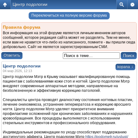
Центр подологии
Переключиться на полную версию форума
Правила форума
Вся информация на этой форуме является личным мнением авторов
сообщений, которое редакция сайта может не разделять. Тем не менее,
если вам не нравится что-либо из написанного, помните - вы пришли сюда
добровольно. Сайт не является зарегистрированным СМИ.
Ответить
Центр подологии
↓
kopana
04 мар 2026, 12:13
Центр подологии Мэтр в Крыму оказывает квалифицированную помощь
пациентам с заболеваниями кожи стоп и ногтей. Центр подологии Мэтр
внедряет современные аппаратные методики, направленные на
безболезненную и эффективную коррекцию патологий.
Специалисты центра проводят диагностику состояния ногтевых пластин,
лечение онихомикоза, устранение гиперкератоза и коррекцию вросшего
ногтя. Центр подологии Мэтр уделяет приоритетное внимание
профилактике осложнений при хронических заболеваниях и нарушениях
кровообращения. Все процедуры выполняются с использованием
стерильных инструментов и профессионального оборудования.
Индивидуальные рекомендации по уходу способствуют поддержанию
достигнутого эффекта. Центр подологии Мэтр
https://podometr.ru/uslugi/