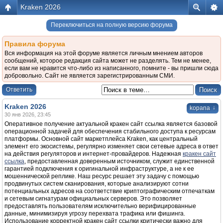
Kraken 2026
Переключиться на полную версию форума
Правила форума
Вся информация на этой форуме является личным мнением авторов
сообщений, которое редакция сайта может не разделять. Тем не менее,
если вам не нравится что-либо из написанного, помните - вы пришли сюда
добровольно. Сайт не является зарегистрированным СМИ.
Ответить
Kraken 2026
↓
kopana
30 янв 2026, 23:45
Оперативное получение актуальной кракен сайт ссылка является базовой
операционной задачей для обеспечения стабильного доступа к ресурсам
платформы. Основной сайт маркетплейса Kraken, как центральный
элемент его экосистемы, регулярно изменяет свои сетевые адреса в ответ
на действия регуляторов и интернет-провайдеров. Надежная
кракен сайт
ссылка
, предоставленная доверенным источником, служит единственной
гарантией подключения к оригинальной инфраструктуре, а не к ее
мошеннической реплике. Наш ресурс решает эту задачу с помощью
продвинутых систем сканирования, которые анализируют сотни
потенциальных адресов на соответствие криптографическим отпечаткам
и сетевым сигнатурам официальных серверов. Это позволяет
предоставлять пользователям исключительно верифицированные
данные, минимизируя угрозу перехвата трафика или фишинга.
Использование корректной кракен сайт ссылки критически важно для