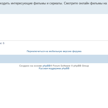
ходить интересующие фильмы и сериалы. Смотрите онлайн фильмы на K
и: 6
Переключиться на мобильную версию форума
Создано на основе
phpBB
® Forum Software © phpBB Group
Русская поддержка phpBB