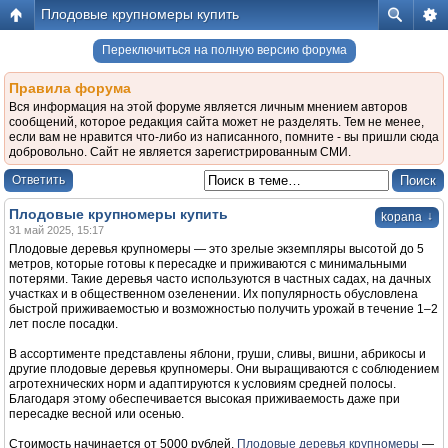
Плодовые крупномеры купить
Переключиться на полную версию форума
Правила форума
Вся информация на этой форуме является личным мнением авторов
сообщений, которое редакция сайта может не разделять. Тем не менее,
если вам не нравится что-либо из написанного, помните - вы пришли сюда
добровольно. Сайт не является зарегистрированным СМИ.
Ответить
Плодовые крупномеры купить
↓
kopana
31 май 2025, 15:17
Плодовые деревья крупномеры — это зрелые экземпляры высотой до 5
метров, которые готовы к пересадке и приживаются с минимальными
потерями. Такие деревья часто используются в частных садах, на дачных
участках и в общественном озеленении. Их популярность обусловлена
быстрой приживаемостью и возможностью получить урожай в течение 1–2
лет после посадки.
В ассортименте представлены яблони, груши, сливы, вишни, абрикосы и
другие плодовые деревья крупномеры. Они выращиваются с соблюдением
агротехнических норм и адаптируются к условиям средней полосы.
Благодаря этому обеспечивается высокая приживаемость даже при
пересадке весной или осенью.
Стоимость начинается от 5000 рублей.
Плодовые деревья крупномеры
—