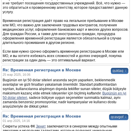
и не требует посещения государственных учреждений. Всё, что нужно —
это обратиться к проверенному агентству, которое предоставляет данную
услугу.
Временная регистрация даёт право на легальное пребывание в Москве
или МО, что важно для заключения трудовых контрактов, получения
медицинских услуг, оформления банковских карт и многих других вопросов.
Для граждан России, а также для иностранных граждан, процедура
оформления временной регистрации является обязательной в случае
длительного проживания в другом регионе.
Если вам нужно срочно оформить временную регистрацию в Москве или
МО, и вы хотите избежать всех сложностей и долгих очередей, покупка
регистрации за один день — это оптимальный вариант.
Re: Временная регистрация в Москве
↓
quktaq
25 мар 2025, 16:06
Bugünün en iyi 50 dolar siteleri arasında seçim yaparken, beklenmedik
avantajlar ve gizli fırsatları yakalamak önemlidir. Standart platformlardan
sıyrılan, kullanıcılarına alışılmışın dışında teklifler sunan siteler, düşük bütçeyle
maksimum kazanç elde etmek isteyenler için biçilmiş kaftandır.
Bugünün en iyi
50 dolar siteleri
, sadece bütçeye uygun seçenekler sunmakla kalmaz, aynı
zamanda benzersiz promosyonlar, nadir kampanyalar ve kullanıcı dostu
arayüzleriyle de dikkat çeker.
Re: Временная регистрация в Москве
↓
qcavgof
01 апр 2025, 14:16
Секреты успеха ФК
Зенит
заключаются в синергии между опытными
звездами и молодыми талантами, которые получают уникальную