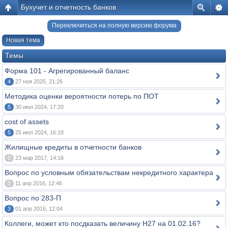
Бухучет и отчетность банков
Переключиться на полную версию форума
Новая тема
Темы
Форма 101 - Агрегированный баланс
4
27 ноя 2025, 21:26
Методика оценки вероятности потерь по ПОТ
5
30 июл 2024, 17:20
cost of assets
5
25 июл 2024, 16:18
Жилищные кредиты в отчетности банков
0
23 мар 2017, 14:16
Вопрос по условным обязательствам некредитного характера
0
11 апр 2016, 12:46
Вопрос по 283-П
3
01 апр 2016, 12:04
Коллеги, может кто посдказать величину Н27 на 01.02.16?