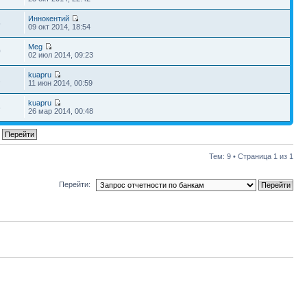
Иннокентий
5
09 окт 2014, 18:54
Meg
0
02 июл 2014, 09:23
kuapru
1
11 июн 2014, 00:59
kuapru
6
26 мар 2014, 00:48
Тем: 9 • Страница
1
из
1
Перейти: