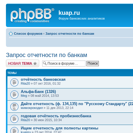
kuap.ru
Форум банковских аналитиков
Список форумов
‹
Запрос отчетности по банкам
Запрос отчетности по банкам
Новая тема
ТЕМЫ
отчётность банковская
Rita20
» 07 окт 2016, 01:32
Альфа-Банк (1326)
Meg
» 08 май 2014, 13:53
Дайте отчетность (ф. 134,135) по "Русскому Стандарту" (2
мимокрокодил
» 11 дек 2013, 22:14
годовая отчётность пробизнесбанка
Rita20
» 30 июн 2015, 10:34
Ищем отчетность для полноты картины
kuapru
» 23 окт 2014, 22:42