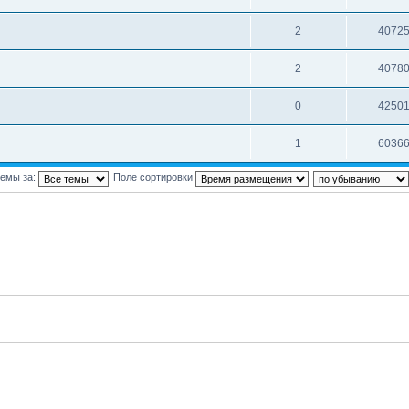
2
4072
2
4078
0
4250
1
6036
темы за:
Поле сортировки