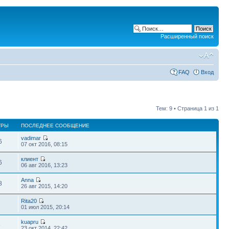
Расширенный поиск
FAQ
Вход
Тем: 9 • Страница
1
из
1
ТРЫ
ПОСЛЕДНЕЕ СООБЩЕНИЕ
vadimar
6
07 окт 2016, 08:15
клиент
6
06 авг 2016, 13:23
Anna
8
26 авг 2015, 14:20
Rita20
2
01 июл 2015, 20:14
kuapru
9
23 окт 2014, 22:42