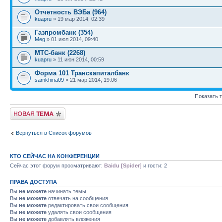
Отчетность ВЭБа (964)
kuapru
» 19 мар 2014, 02:39
Газпромбанк (354)
Meg
» 01 июл 2014, 09:40
МТС-банк (2268)
kuapru
» 11 июн 2014, 00:59
Форма 101 Транскапиталбанк
samkhina09
» 21 мар 2014, 19:06
Показать 
Новая тема
Вернуться в Список форумов
КТО СЕЙЧАС НА КОНФЕРЕНЦИИ
Сейчас этот форум просматривают:
Baidu [Spider]
и гости: 2
ПРАВА ДОСТУПА
Вы
не можете
начинать темы
Вы
не можете
отвечать на сообщения
Вы
не можете
редактировать свои сообщения
Вы
не можете
удалять свои сообщения
Вы
не можете
добавлять вложения