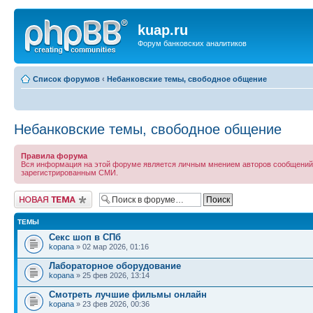
kuap.ru
Форум банковских аналитиков
Список форумов
‹
Небанковские темы, свободное общение
Небанковские темы, свободное общение
Правила форума
Вся информация на этой форуме является личным мнением авторов сообщений, к
зарегистрированным СМИ.
Новая тема
ТЕМЫ
Секс шоп в СПб
kopana
» 02 мар 2026, 01:16
Лабораторное оборудование
kopana
» 25 фев 2026, 13:14
Смотреть лучшие фильмы онлайн
kopana
» 23 фев 2026, 00:36