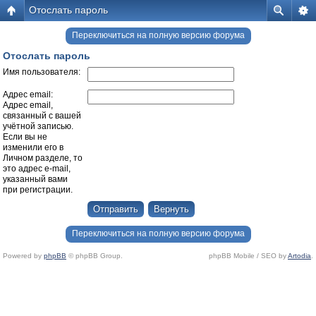
Отослать пароль
Переключиться на полную версию форума
Отослать пароль
Имя пользователя:
Адрес email:
Адрес email,
связанный с вашей
учётной записью.
Если вы не
изменили его в
Личном разделе, то
это адрес e-mail,
указанный вами
при регистрации.
Переключиться на полную версию форума
Powered by
phpBB
© phpBB Group.
phpBB Mobile / SEO by
Artodia
.