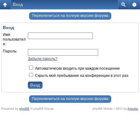
Вход
Переключиться на полную версию форума
Вход
Имя
пользовател
я:
Пароль:
Забыли пароль?
Автоматически входить при каждом посещении
Скрыть моё пребывание на конференции в этот раз
Переключиться на полную версию форума
Powered by
phpBB
© phpBB Group.
phpBB Mobile / SEO by
Artodia
.