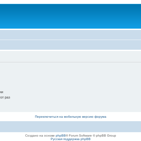
ии
от раз
Переключиться на мобильную версию форума
Создано на основе
phpBB
® Forum Software © phpBB Group
Русская поддержка phpBB