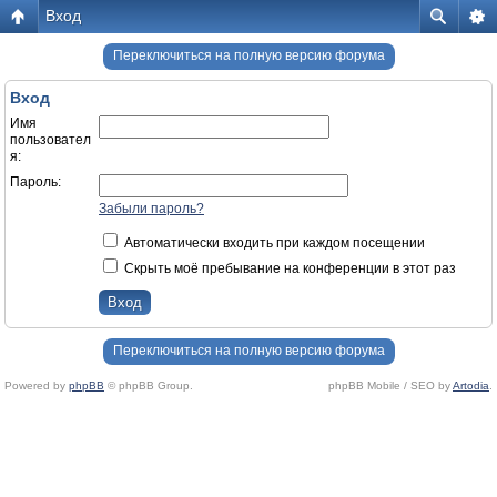
Вход
Переключиться на полную версию форума
Вход
Имя
пользовател
я:
Пароль:
Забыли пароль?
Автоматически входить при каждом посещении
Скрыть моё пребывание на конференции в этот раз
Переключиться на полную версию форума
Powered by
phpBB
© phpBB Group.
phpBB Mobile / SEO by
Artodia
.