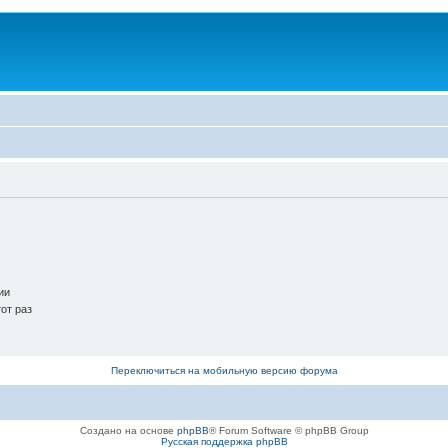
ии
от раз
Переключиться на мобильную версию форума
Создано на основе
phpBB
® Forum Software © phpBB Group
Русская поддержка phpBB