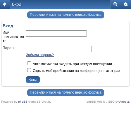
Вход
Переключиться на полную версию форума
Вход
Имя
пользовател
я:
Пароль:
Забыли пароль?
Автоматически входить при каждом посещении
Скрыть моё пребывание на конференции в этот раз
Переключиться на полную версию форума
Powered by
phpBB
© phpBB Group.
phpBB Mobile / SEO by
Artodia
.