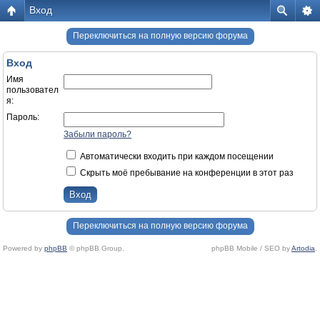
Вход
Переключиться на полную версию форума
Вход
Имя
пользовател
я:
Пароль:
Забыли пароль?
Автоматически входить при каждом посещении
Скрыть моё пребывание на конференции в этот раз
Переключиться на полную версию форума
Powered by
phpBB
© phpBB Group.
phpBB Mobile / SEO by
Artodia
.