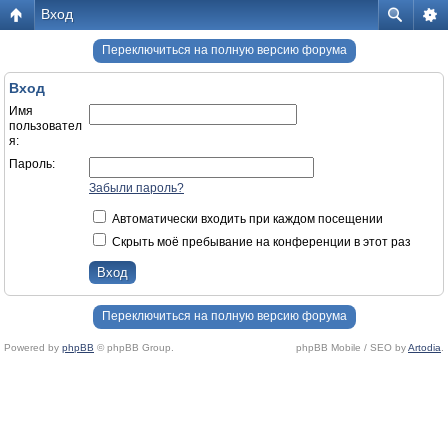
Вход
Переключиться на полную версию форума
Вход
Имя
пользовател
я:
Пароль:
Забыли пароль?
Автоматически входить при каждом посещении
Скрыть моё пребывание на конференции в этот раз
Переключиться на полную версию форума
Powered by
phpBB
© phpBB Group.
phpBB Mobile / SEO by
Artodia
.