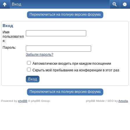
Вход
Переключиться на полную версию форума
Вход
Имя
пользовател
я:
Пароль:
Забыли пароль?
Автоматически входить при каждом посещении
Скрыть моё пребывание на конференции в этот раз
Переключиться на полную версию форума
Powered by
phpBB
© phpBB Group.
phpBB Mobile / SEO by
Artodia
.