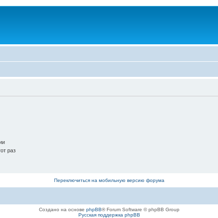
ии
от раз
Переключиться на мобильную версию форума
Создано на основе
phpBB
® Forum Software © phpBB Group
Русская поддержка phpBB