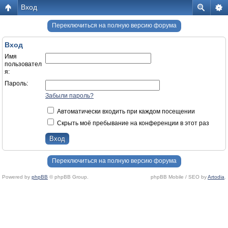
Вход
Переключиться на полную версию форума
Вход
Имя
пользовател
я:
Пароль:
Забыли пароль?
Автоматически входить при каждом посещении
Скрыть моё пребывание на конференции в этот раз
Переключиться на полную версию форума
Powered by
phpBB
© phpBB Group.
phpBB Mobile / SEO by
Artodia
.