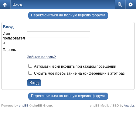
Вход
Переключиться на полную версию форума
Вход
Имя
пользовател
я:
Пароль:
Забыли пароль?
Автоматически входить при каждом посещении
Скрыть моё пребывание на конференции в этот раз
Переключиться на полную версию форума
Powered by
phpBB
© phpBB Group.
phpBB Mobile / SEO by
Artodia
.