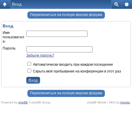
Вход
Переключиться на полную версию форума
Вход
Имя
пользовател
я:
Пароль:
Забыли пароль?
Автоматически входить при каждом посещении
Скрыть моё пребывание на конференции в этот раз
Переключиться на полную версию форума
Powered by
phpBB
© phpBB Group.
phpBB Mobile / SEO by
Artodia
.