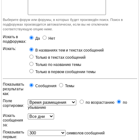
Выберите форум или форумы, в которых будет произведён поиск. Поиск в
подфорумах производится автоматически, если вы не отключили
соответствующую опцию ниже.
Искать в
Да
Нет
подфорумах:
Искать:
В названиях тем и текстах сообщений
Только в текстах сообщений
Только по названию темы
Только в первом сообщении темы
Показывать
Сообщения
Темы
результаты
как:
Поле
по возрастанию
по
сортировки:
убыванию
Искать
сообщения
за:
Показывать
символов сообщений
первые: