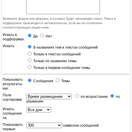
Выберите форум или форумы, в которых будет произведён поиск. Поиск в
подфорумах производится автоматически, если вы не отключили
соответствующую опцию ниже.
Искать в
Да
Нет
подфорумах:
Искать:
В названиях тем и текстах сообщений
Только в текстах сообщений
Только по названию темы
Только в первом сообщении темы
Показывать
Сообщения
Темы
результаты
как:
Поле
по возрастанию
по
сортировки:
убыванию
Искать
сообщения
за:
Показывать
символов сообщений
первые: