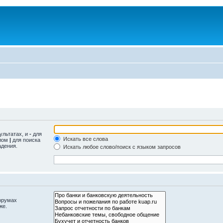
ультатах, и
-
для
Искать все слова
олом
|
для поиска
адения.
Искать любое слово/поиск с языком запросов
орумах
же.