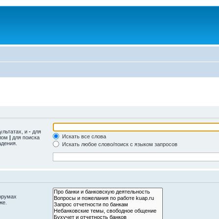
ультатах, и
-
для
Искать все слова
олом
|
для поиска
адения.
Искать любое слово/поиск с языком запросов
орумах
же.