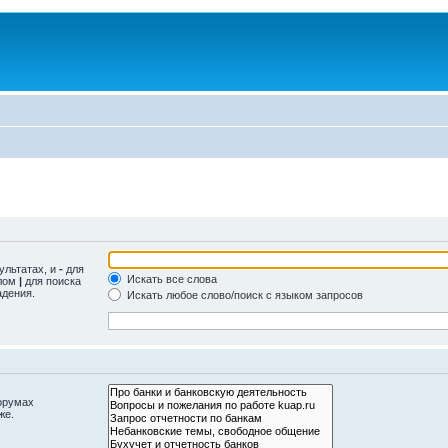
ультатах, и
-
для
Искать все слова
олом
|
для поиска
адения.
Искать любое слово/поиск с языком запросов
орумах
же.