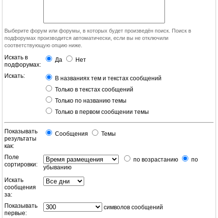
Выберите форум или форумы, в которых будет произведён поиск. Поиск в
подфорумах производится автоматически, если вы не отключили
соответствующую опцию ниже.
Искать в
Да
Нет
подфорумах:
Искать:
В названиях тем и текстах сообщений
Только в текстах сообщений
Только по названию темы
Только в первом сообщении темы
Показывать
Сообщения
Темы
результаты
как:
Поле
по возрастанию
по
сортировки:
убыванию
Искать
сообщения
за:
Показывать
символов сообщений
первые: