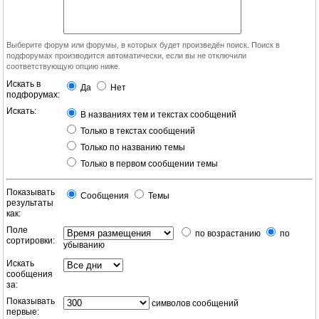
Выберите форум или форумы, в которых будет произведён поиск. Поиск в
подфорумах производится автоматически, если вы не отключили
соответствующую опцию ниже.
Искать в
Да
Нет
подфорумах:
Искать:
В названиях тем и текстах сообщений
Только в текстах сообщений
Только по названию темы
Только в первом сообщении темы
Показывать
Сообщения
Темы
результаты
как:
Поле
по возрастанию
по
сортировки:
убыванию
Искать
сообщения
за:
Показывать
символов сообщений
первые: