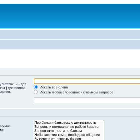
ультатах, и
-
для
Искать все слова
олом
|
для поиска
адения.
Искать любое слово/поиск с языком запросов
орумах
же.