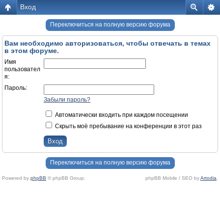
Вход
Переключиться на полную версию форума
Вам необходимо авторизоваться, чтобы отвечать в темах
в этом форуме.
Имя
пользовател
я:
Пароль:
Забыли пароль?
Автоматически входить при каждом посещении
Скрыть моё пребывание на конференции в этот раз
Переключиться на полную версию форума
Powered by
phpBB
© phpBB Group.
phpBB Mobile / SEO by
Artodia
.