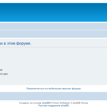
ах в этом форуме.
ии
от раз
Переключиться на мобильную версию форума
Создано на основе
phpBB
® Forum Software © phpBB Group
Русская поддержка phpBB