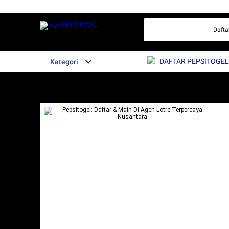
Daftar Pe
DAFTAR PEPSITOGEL
Kategori