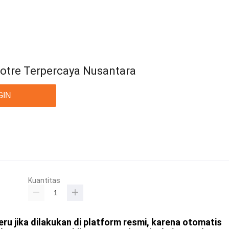
Lotre Terpercaya Nusantara
GIN
Kuantitas
u jika dilakukan di platform resmi, karena otomatis