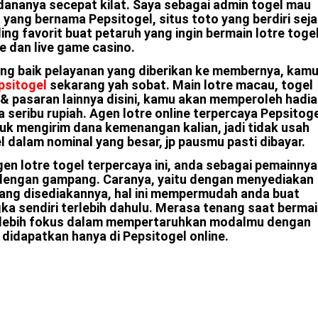
ananya secepat kilat. Saya sebagai admin togel mau
a
yang bernama Pepsitogel, situs toto yang berdiri sej
ing favorit buat petaruh yang ingin bermain lotre togel
ne dan live game casino.
ling baik pelayanan yang diberikan ke membernya, kam
psitogel
sekarang yah sobat. Main lotre macau, togel
& pasaran lainnya disini, kamu akan memperoleh hadia
seribu rupiah. Agen lotre online terpercaya Pepsitoge
tuk mengirim dana kemenangan kalian, jadi tidak usah
l dalam nominal yang besar, jp pausmu pasti dibayar.
gen lotre togel terpercaya ini, anda sebagai pemainnya
 dengan gampang. Caranya, yaitu dengan menyediakan
yang disediakannya, hal ini mempermudah anda buat
a sendiri terlebih dahulu. Merasa tenang saat bermai
isa lebih fokus dalam mempertaruhkan modalmu dengan
a didapatkan hanya di Pepsitogel online.