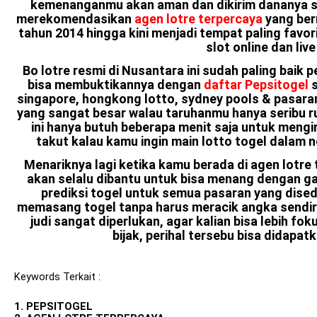
kemenanganmu akan aman dan dikirim dananya se
merekomendasikan
agen lotre terpercaya
yang bern
tahun 2014 hingga kini menjadi tempat paling favori
slot online dan liv
Bo lotre resmi di Nusantara ini sudah paling baik
bisa membuktikannya dengan
daftar Pepsitogel
s
singapore, hongkong lotto, sydney pools & pasaran
yang sangat besar walau taruhanmu hanya seribu ru
ini hanya butuh beberapa menit saja untuk mengi
takut kalau kamu ingin main lotto togel dalam n
Menariknya lagi ketika kamu berada di agen lotre 
akan selalu dibantu untuk bisa menang dengan g
prediksi togel untuk semua pasaran yang dise
memasang togel tanpa harus meracik angka sendiri
judi sangat diperlukan, agar kalian bisa lebih
bijak, perihal tersebu bisa didapat
Keywords Terkait :
PEPSITOGEL