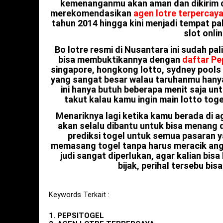
kemenanganmu akan aman dan dikirim d
merekomendasikan
agen lotre terpercay
tahun 2014 hingga kini menjadi tempat pal
slot onli
Bo lotre resmi di Nusantara ini sudah pa
bisa membuktikannya dengan
daftar Pe
singapore, hongkong lotto, sydney pools 
yang sangat besar walau taruhanmu hanya 
ini hanya butuh beberapa menit saja un
takut kalau kamu ingin main lotto toge
Menariknya lagi ketika kamu berada di a
akan selalu dibantu untuk bisa menang
prediksi togel untuk semua pasaran 
memasang togel tanpa harus meracik angk
judi sangat diperlukan, agar kalian b
bijak, perihal tersebu bis
Keywords Terkait :
PEPSITOGEL