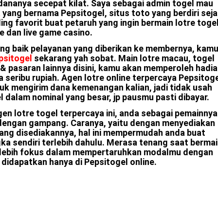
ananya secepat kilat. Saya sebagai admin togel mau
a
yang bernama Pepsitogel, situs toto yang berdiri sej
ing favorit buat petaruh yang ingin bermain lotre togel
ne dan live game casino.
ling baik pelayanan yang diberikan ke membernya, kam
psitogel
sekarang yah sobat. Main lotre macau, togel
& pasaran lainnya disini, kamu akan memperoleh hadia
seribu rupiah. Agen lotre online terpercaya Pepsitoge
tuk mengirim dana kemenangan kalian, jadi tidak usah
l dalam nominal yang besar, jp pausmu pasti dibayar.
gen lotre togel terpercaya ini, anda sebagai pemainnya
 dengan gampang. Caranya, yaitu dengan menyediakan
yang disediakannya, hal ini mempermudah anda buat
a sendiri terlebih dahulu. Merasa tenang saat bermai
isa lebih fokus dalam mempertaruhkan modalmu dengan
a didapatkan hanya di Pepsitogel online.