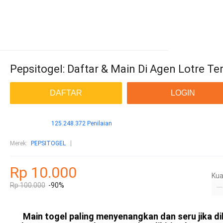
Pepsitogel: Daftar & Main Di Agen Lotre T
DAFTAR
LOGIN
125.248.372 Penilaian
Merek
:
PEPSITOGEL
Rp 10.000
Kua
Rp 100.000
-90%
Main togel paling menyenangkan dan seru jika di